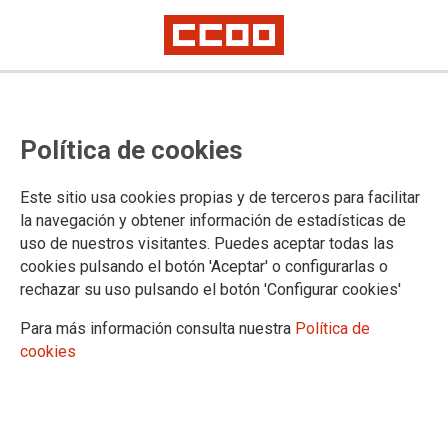
TEMAS
Política de cookies
Acción Social
Calendario
Este sitio usa cookies propias y de terceros para facilitar
Carrera Profesional
la navegación y obtener información de estadísticas de
Comisiones de Servicio y Sustituciones
uso de nuestros visitantes. Puedes aceptar todas las
Concursos
cookies pulsando el botón 'Aceptar' o configurarlas o
Cuerpos Especiales
rechazar su uso pulsando el botón 'Configurar cookies'
Formación
Justicia de Paz
Para más información consulta nuestra
Política de
Legislación
cookies
Letrados de la Administración de Justicia
Mugeju
Mujer
Negociación