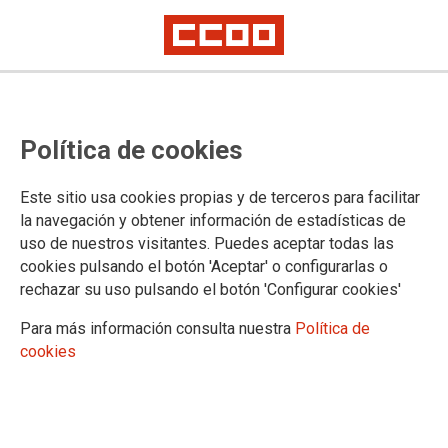
Política de cookies
07/08/2026
Convocatoria de comisiones
Este sitio usa cookies propias y de terceros para facilitar
de servicio en la
la navegación y obtener información de estadísticas de
Administración de Justicia
uso de nuestros visitantes. Puedes aceptar todas las
cookies pulsando el botón 'Aceptar' o configurarlas o
en Cantabria
rechazar su uso pulsando el botón 'Configurar cookies'
Se ha publicado en la
página web del
Gobierno de Cantabria
la Resolución de 7
Para más información consulta nuestra
Política de
de agosto de 2026, del Director General de Justicia y Víctimas del
Terrorismo, por la que se ofertan puestos de trabajo vacantes, para su
cookies
provisión temporal mediante el otorgamiento de una comisión de servicio,
por funcionarios de carrera de los cuerpos al servicio de la Administración
de Justicia
31/07/2026