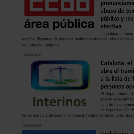
pronunciamie
abuso de tem
público y re
efectiva
La justicia europea
español disponga de medidas realmente eficaces, disuasorias y 
contratación temporal
30/03/2026
Cataluña: el
abre el trám
a la lista d
personas opo
El Departamento de
abierto esta semana
lista de funcionam
de la publicación d
tercer ejercicio de Gestión Procesal y Administrativa (turno libre)
26/03/2026
Andalucía: a