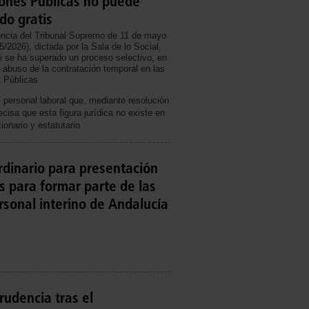
ones Públicas no puede
do gratis
encia del Tribunal Supremo de 11 de mayo
/2026), dictada por la Sala de lo Social,
a si se ha superado un proceso selectivo, en
l abuso de la contratación temporal en las
 Públicas
personal laboral que, mediante resolución
recisa que esta figura jurídica no existe en
ionario y estatutario
rdinario para presentación
es para formar parte de las
rsonal interino de Andalucía
udencia tras el