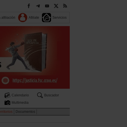
 afiliación
Afiliate
Servicios
Calendario
Buscador
Multimedia
rritorios
Documentos