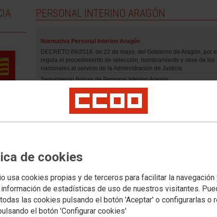
CIA
PERSONAL INTERINO ARAGÓN
Normativa Personal Interino Aragón
DECRETO 88/2018, de 22 de mayo, del Gobierno de Aragón, por e
regula el procedimiento de selección, nombramiento y cese de los 
nacionales al servicio de la Administración de Justicia
Seguimiento Bolsas de Personal Interino Aragón
15/06/2026
Compensació
personal int
tica de cookies
resolución d
estabilizació
io usa cookies propias y de terceros para facilitar la navegación
 información de estadísticas de uso de nuestros visitantes. Pu
♦ CCOO venimos informando de esta cuestión desde el año 2021,
14/2021, de 6 de julio, de medidas urgentes para la reducción de
todas las cookies pulsando el botón 'Aceptar' o configurarlas o 
(consulta aquí)
♦ Pero dadas las recientes y numerosas consulta
pulsando el botón 'Configurar cookies'
campaña iniciada ahora por otras organizaciones, os recordamos