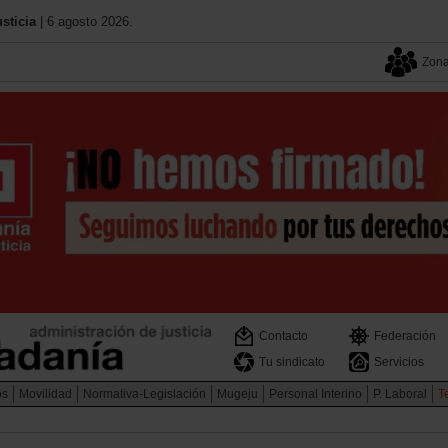
sticia
| 6 agosto 2026.
Zona
Contacto
Federación
Tu sindicato
Servicios
os
Movilidad
Normativa-Legislación
Mugeju
Personal Interino
P. Laboral
Te