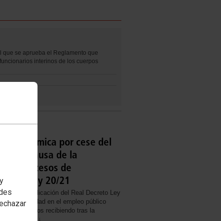
l que se aprueba el Reglamento que
funcionarios interinos de los cuerpos
n económica por cese del
erino a causa de la
e los procesos de
n de la ley 20/21
 y
edes
 tras la publicación del Real Decreto Ley
 la temporalidad en el empleo público
rechazar
s que estamos recibiendo tras la
 lo siguiente ↓