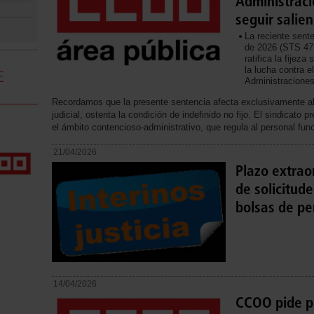
Administraci
seguir salien
La reciente sent
de 2026 (STS 475
ratifica la fijez
la lucha contra e
E
Administraciones
Recordamos que la presente sentencia afecta exclusivamente al 
judicial, ostenta la condición de indefinido no fijo. El sindicato p
el ámbito contencioso-administrativo, que regula al personal func
21/04/2026
Plazo extrao
de solicitud
bolsas de pe
14/04/2026
CCOO pide pr