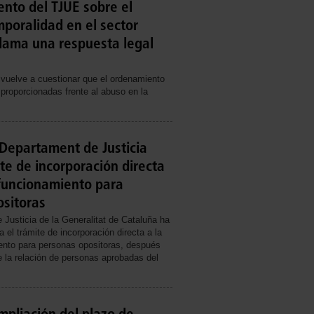
nto del TJUE sobre el
poralidad en el sector
clama una respuesta legal
 vuelve a cuestionar que el ordenamiento
proporcionadas frente al abuso en la
 Departament de Justicia
ite de incorporación directa
e funcionamiento para
sitoras
 Justicia de la Generalitat de Cataluña ha
 el trámite de incorporación directa a la
iento para personas opositoras, después
e la relación de personas aprobadas del
mpliación del plazo de