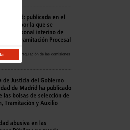
 Madrid: publicada en el
lución por la que se
ón de personal interino de
rativa, Tramitación Procesal
 de la nueva regulación de las comisiones
tar
a de Justicia del Gobierno
idad de Madrid ha publicado
e las bolsas de selección de
, Tramitación y Auxilio
dad abusiva en las