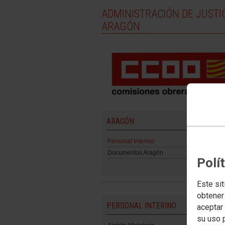
ADMINISTRACIÓN DE JUSTI
ARAGÓN
ARAGÓN
Personal Interino
Documentos Aragón
Polí
Este sit
obtener
PERSONAL INTERINO
aceptar 
su uso 