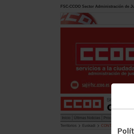
FSC-CCOO Sector Administración de Ju
Inicio
Últimas Noticias
Procesos Selectiv
Territorios
Euskadi
CONTACTO
Polí