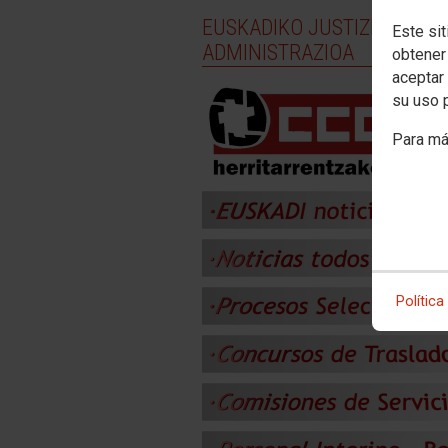
EUSKADIKO JUSTIZIA
Este sit
ADMINISTRAZIOA
obtener
aceptar 
su uso 
Para má
Política