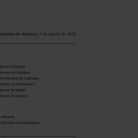
ración de Justicia
| 7 de agosto de 2026
reres d'Asturies
breras de Cantabria
ra Nacional de Catalunya
breras de Extremadura
breras de Madrid
breras de Navarra
 Industria
 Servicios a la Ciudadanía