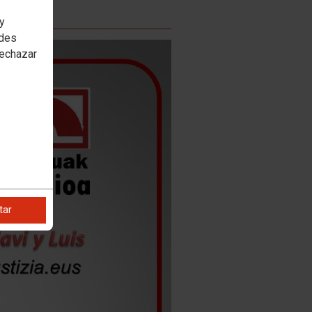
 y
edes
rechazar
tar