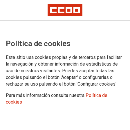
DOCUMENTOS
Política de cookies
Legislación
MUGEJU y Seguridad Social
Este sitio usa cookies propias y de terceros para facilitar
Oficina Judicial
la navegación y obtener información de estadísticas de
Personal Laboral
uso de nuestros visitantes. Puedes aceptar todas las
Generales
cookies pulsando el botón 'Aceptar' o configurarlas o
Ambito no transferido
rechazar su uso pulsando el botón 'Configurar cookies'
Acción Social
Formación
Para más información consulta nuestra
Política de
Salud laboral
cookies
Vacaciones y permisos
Territorios
Andalucía