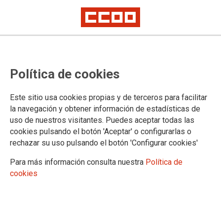
DOCUMENTOS
Política de cookies
Legislación
MUGEJU y Seguridad Social
Este sitio usa cookies propias y de terceros para facilitar
Oficina Judicial
la navegación y obtener información de estadísticas de
Personal Laboral
uso de nuestros visitantes. Puedes aceptar todas las
Generales
cookies pulsando el botón 'Aceptar' o configurarlas o
Ambito no transferido
rechazar su uso pulsando el botón 'Configurar cookies'
Acción Social
Formación
Para más información consulta nuestra
Política de
Salud laboral
cookies
Vacaciones y permisos
Territorios
Andalucía