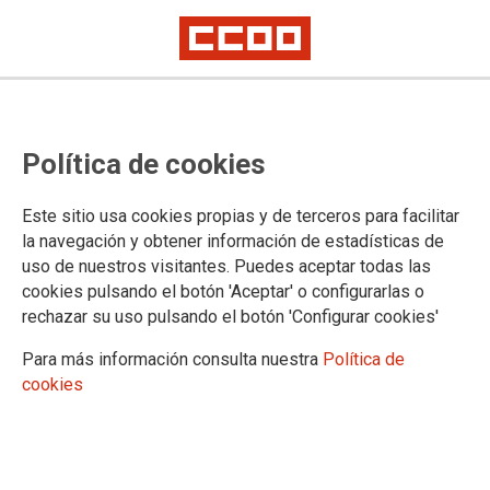
TEMAS
Política de cookies
Acción Social
Calendario
Este sitio usa cookies propias y de terceros para facilitar
Carrera Profesional
la navegación y obtener información de estadísticas de
Comisiones de Servicio y Sustituciones
uso de nuestros visitantes. Puedes aceptar todas las
Concursos
cookies pulsando el botón 'Aceptar' o configurarlas o
Cuerpos Especiales
rechazar su uso pulsando el botón 'Configurar cookies'
Formación
Justicia de Paz
Para más información consulta nuestra
Política de
Legislación
cookies
Letrados de la Administración de Justicia
Mugeju
Mujer
Negociación