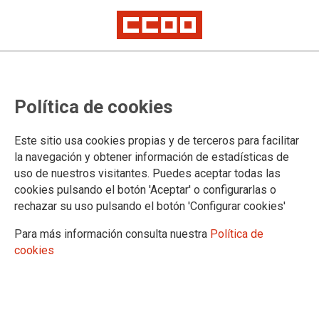
Resoluciones definitivas de las
Política de cookies
RPT de la Oficina judicial y de la
Oficina general del Registro Civil
Este sitio usa cookies propias y de terceros para facilitar
de Santander
la navegación y obtener información de estadísticas de
uso de nuestros visitantes. Puedes aceptar todas las
cookies pulsando el botón 'Aceptar' o configurarlas o
rechazar su uso pulsando el botón 'Configurar cookies'
18/09/2025.
TEMAS
Para más información consulta nuestra
Política de
Registro Civil
Negociación
Organización Judicial
RPT
cookies