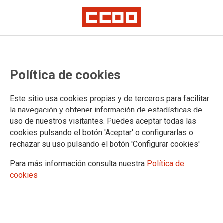
Proceso selectivo de Facultativos
Política de cookies
del IMLCF, acceso libre: plantillas
definitivas de respuestas del
Este sitio usa cookies propias y de terceros para facilitar
primer ejercicio
la navegación y obtener información de estadísticas de
uso de nuestros visitantes. Puedes aceptar todas las
cookies pulsando el botón 'Aceptar' o configurarlas o
Publicado en la
página web del Ministerio de Justicia
rechazar su uso pulsando el botón 'Configurar cookies'
29/07/2025.
Para más información consulta nuestra
Política de
TEMAS
cookies
Cuerpos Especiales
Oposiciones