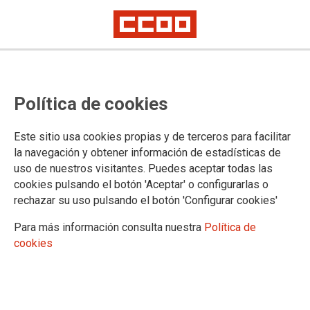
Convocatoria de comisiones de
Política de cookies
servicio/sustituciones en Sevilla
Este sitio usa cookies propias y de terceros para facilitar
Publicado en el
Portal Adriano
la navegación y obtener información de estadísticas de
uso de nuestros visitantes. Puedes aceptar todas las
25/07/2025.
cookies pulsando el botón 'Aceptar' o configurarlas o
TEMAS
rechazar su uso pulsando el botón 'Configurar cookies'
Comisiones de Servicio/Sustituciones
Para más información consulta nuestra
Política de
cookies
Comisiones de servicio