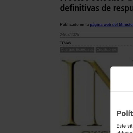
definitivas de respu
Publicado en la
página web del Minister
24/07/2025.
TEMAS
Cuerpos Especiales
Oposiciones
Polí
Este sit
obtener