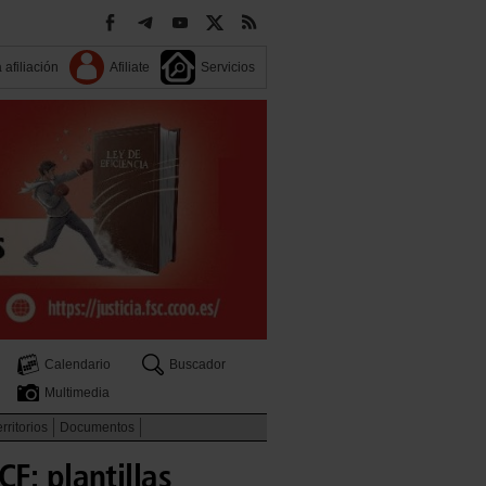
 afiliación
Afiliate
Servicios
Calendario
Buscador
Multimedia
rritorios
Documentos
F: plantillas