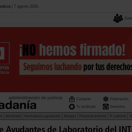
sticia
| 7 agosto 2026.
Zona
Contacto
Federación
Tu sindicato
Servicios
os
Movilidad
Normativa-Legislación
Mugeju
Personal Interino
P. Laboral
Te
e Ayudantes de Laboratorio del INTC