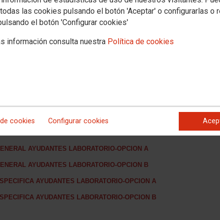
todas las cookies pulsando el botón 'Aceptar' o configurarlas o 
pulsando el botón 'Configurar cookies'
 Forenses
s información consulta nuestra
Política de cookies
ceso libre, Orden PJC/1444/2024, de 3 de diciembre (BOE de 20 de
R ÚNICO POR EL QUE SE PUBLICAN LAS PLANTILLAS DEFINITIVAS
 de cookies
Configurar cookies
Acep
ITIVA
ARTE GENERAL AYUDANTES LABORATORIO-OPCION A
ARTE GENERAL AYUDANTES LABORATORIO-OPCION B
ARTE ESPECIFICA AYUDANTES LABORATORIO-OPCION A
ARTE ESPECIFICA AYUDANTES LABORATORIO-OPCION B