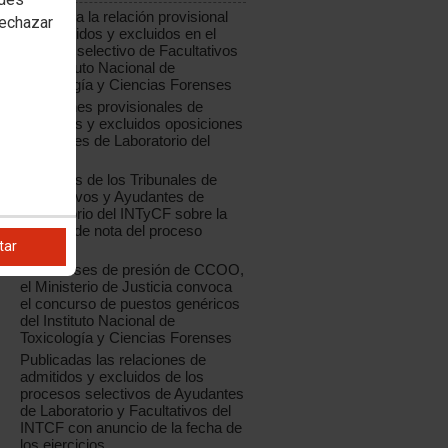
Publicada la relación provisional
rechazar
de admitidos y excluidos en el
proceso selectivo de Facultativos
del Instituto Nacional de
Toxicología y Ciencias Forenses
Relaciones provisionales de
admitidos y excluidos oposiciones
Ayudantes de Laboratorio del
INTCF
Acuerdos de los Tribunales de
Facultativos y Ayudantes de
Laboratorio del INTyCF sobre la
reserva de nota del proceso
tar
anterior
Tras meses de presión de CCOO,
el Ministerio de Justicia convoca
el concurso de puestos genéricos
del Instituto Nacional de
Toxicología y Ciencias Forenses
Publicadas las relaciones de
admitidos y excluidos de los
procesos selectivos de Ayudantes
de Laboratorio y Facultativos del
INTCF con anuncio de la fecha de
los ejercicios