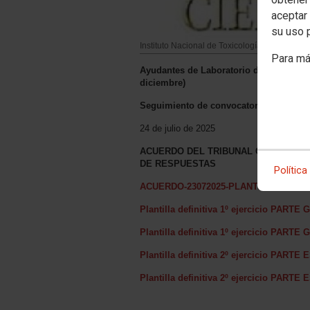
aceptar 
su uso 
Instituto Nacional de Toxicología y Ciencias
Para má
Ayudantes de Laboratorio del INTCF, ac
diciembre)
Seguimiento de convocatoria
24 de julio de 2025
ACUERDO DEL TRIBUNAL CALIFICADO
DE RESPUESTAS
Política
ACUERDO-23072025-PLANTILLA DEFIN
Plantilla definitiva 1º ejercicio P
Plantilla definitiva 1º ejercicio P
Plantilla definitiva 2º ejercicio P
Plantilla definitiva 2º ejercicio P