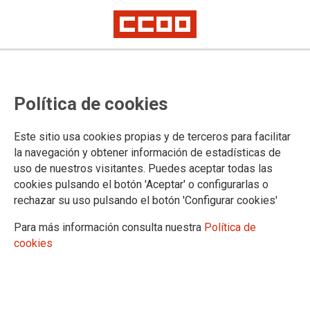
CCOO en defensa del empleo
Política de cookies
público en el Congreso de los
Diputados
Este sitio usa cookies propias y de terceros para facilitar
la navegación y obtener información de estadísticas de
La Comisión de Justicia del Congreso debatirá las enmiendas propuestas
uso de nuestros visitantes. Puedes aceptar todas las
por CCOO y asumidas por diversos grupos políticos para evitar el cese
masivo de personal interino y atajar la temporalidad
cookies pulsando el botón 'Aceptar' o configurarlas o
rechazar su uso pulsando el botón 'Configurar cookies'
Estas enmiendas se han formulado al Proyecto de Ley
Orgánica por la que se modifica la LOPJ y el Estatuto del
Para más información consulta nuestra
Política de
Ministerio Fiscal, inicialmente prevista para la modificación
cookies
de los sistemas selectivos de las carreras Judicial y Fiscal
pero que también contenía graves agresiones a los derechos
del personal interino y al Servicio Público de Justicia
11/07/2025.