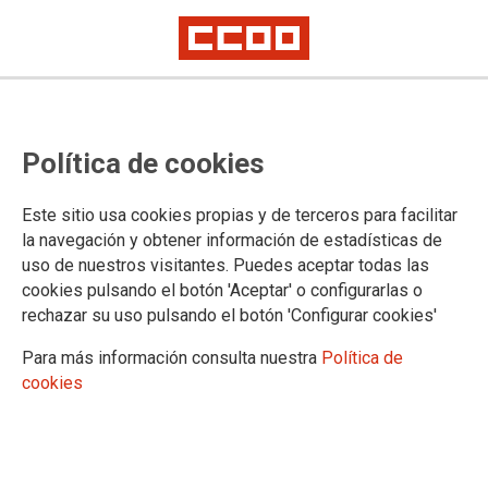
Resoluciones por las que se
Política de cookies
acuerda la entrada en servicio
efectiva de Dicireg en las Oficinas
Este sitio usa cookies propias y de terceros para facilitar
del Registro Civil de los Partidos
la navegación y obtener información de estadísticas de
uso de nuestros visitantes. Puedes aceptar todas las
Judiciales de Ibi, Picassent y
cookies pulsando el botón 'Aceptar' o configurarlas o
Segorbe
rechazar su uso pulsando el botón 'Configurar cookies'
Para más información consulta nuestra
Política de
cookies
Publicado en el
BOE de 28 de mayo de 2025
28/05/2025.
TEMAS
Registro Civil