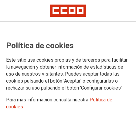
Programa formativo de cursos
Política de cookies
homologados: una iniciativa para
el desarrollo profesional
Este sitio usa cookies propias y de terceros para facilitar
la navegación y obtener información de estadísticas de
El plazo de inscripción se amplía hasta el 25 de abril de 2025
uso de nuestros visitantes. Puedes aceptar todas las
cookies pulsando el botón 'Aceptar' o configurarlas o
21/04/2025.
rechazar su uso pulsando el botón 'Configurar cookies'
TEMAS
Para más información consulta nuestra
Política de
Formación
cookies
Información sobre el programa
Enlace para inscripciones:
https://foremcylccoo.es/solicitud.php