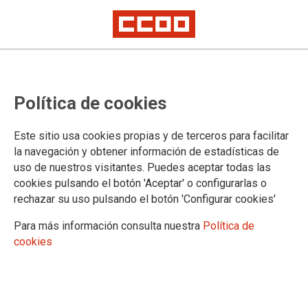
Proceso selectivo de Auxilio
Política de cookies
Judicial, acceso libre (Orden
PJC/64/2024): adjudicación
Este sitio usa cookies propias y de terceros para facilitar
ámbitos examen adicional
la navegación y obtener información de estadísticas de
uso de nuestros visitantes. Puedes aceptar todas las
cookies pulsando el botón 'Aceptar' o configurarlas o
Publicado en la página web del Ministerio de Justicia
rechazar su uso pulsando el botón 'Configurar cookies'
25/03/2025.
Para más información consulta nuestra
Política de
TEMAS
cookies
Oposiciones