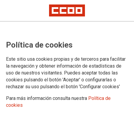
ANTE LA RECLAMACIÓN DE CCOO,
Política de cookies
LA CONSEJERÍA DE JUSTICIA
DESOYE LA RECOMENDACIÓN DEL
Este sitio usa cookies propias y de terceros para facilitar
MINISTERIO DE TRABAJO DE
la navegación y obtener información de estadísticas de
uso de nuestros visitantes. Puedes aceptar todas las
TELETRABAJAR Y EVITAR RIESGOS
cookies pulsando el botón 'Aceptar' o configurarlas o
ANTE LA ALERTA
rechazar su uso pulsando el botón 'Configurar cookies'
METEOROLÓGICA
Para más información consulta nuestra
Política de
cookies
21/03/2025.
TEMAS