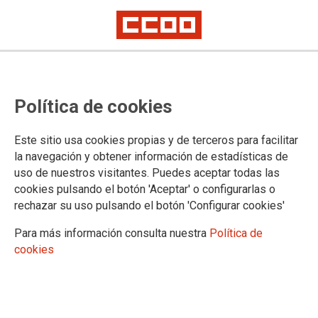
CCOO recurre el concurso de
Política de cookies
traslado de cuerpos generales de
2024
Este sitio usa cookies propias y de terceros para facilitar
la navegación y obtener información de estadísticas de
Hemos interpuesto recursos sin solicitar suspensión cautelar contra las
uso de nuestros visitantes. Puedes aceptar todas las
órdenes de convocatoria del Ministerio de Justicia y de las CCAA con
competencias transferidas publicadas en el BOE de 24 de enero de 2025
cookies pulsando el botón 'Aceptar' o configurarlas o
rechazar su uso pulsando el botón 'Configurar cookies'
Reclamamos que se valore el tiempo de servicios prestados
en sustitución vertical de la misma forma de la misma forma
Para más información consulta nuestra
Política de
que se valora en la convocatoria el tiempo como personal
cookies
interino y que se incluyan todas las plazas vacantes que se
habían excluido por corresponderse con centros de destino
de la primera fase de implantación de los tribunales de
instancia o por cualquier otra circunstancia como ha sido la