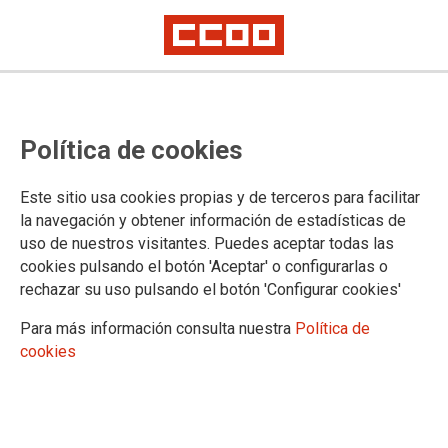
Nuevos recortes de derechos del
Política de cookies
Ministerio de Justicia con el
concurso de traslado
Este sitio usa cookies propias y de terceros para facilitar
la navegación y obtener información de estadísticas de
CCOO califica de DESVERGÜENZA la intención del Ministerio de retirar
uso de nuestros visitantes. Puedes aceptar todas las
del concurso las plazas de la primera fase de implantación de la Ley de
Eficiencia y reitera la exigencia al Ministerio de Justicia de que en el
cookies pulsando el botón 'Aceptar' o configurarlas o
concurso se incluyan TODAS las plazas, tanto vacantes como desiertas
rechazar su uso pulsando el botón 'Configurar cookies'
y sin congelación, con el compromiso de que se resuelva el concurso
antes de 3 meses
Para más información consulta nuestra
Política de
Ante las protestas contundentes de CCOO, el Ministerio de
cookies
Justicia ha anunciado que llevará a una mesa sectorial de la
semana próxima esta cuestión
04/12/2024.