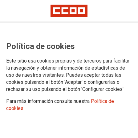
Adjudicación provisional de
Política de cookies
comisiones de servicio en la
Administración de Justicia en
Este sitio usa cookies propias y de terceros para facilitar
Cantabria
la navegación y obtener información de estadísticas de
uso de nuestros visitantes. Puedes aceptar todas las
cookies pulsando el botón 'Aceptar' o configurarlas o
Se ha publicado en la
página web del Gobierno de Cantabria
rechazar su uso pulsando el botón 'Configurar cookies'
la adjudicación provisional de las comisiones de servicio
ofertadas por Resolución del Director General de Justicia y
Para más información consulta nuestra
Política de
Víctimas del Terrorismo de 14 de noviembre de 2024
cookies
27/11/2024.
TEMAS
Comisiones de Servicio/Sustituciones