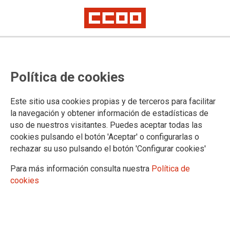
Comisiones de
Política de cookies
servicio/sustituciones en Sevilla:
publicaciones recientes en el
Este sitio usa cookies propias y de terceros para facilitar
Portal Adriano
la navegación y obtener información de estadísticas de
uso de nuestros visitantes. Puedes aceptar todas las
cookies pulsando el botón 'Aceptar' o configurarlas o
rechazar su uso pulsando el botón 'Configurar cookies'
20/11/2024.
TEMAS
Para más información consulta nuestra
Política de
Comisiones de Servicio/Sustituciones
cookies