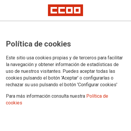
Proceso selectivo de Ayudantes
Política de cookies
de Laboratorio del INTCF, acceso
libre: relaciones de aspirantes
Este sitio usa cookies propias y de terceros para facilitar
aptos y no aptos de los ejercicios
la navegación y obtener información de estadísticas de
uso de nuestros visitantes. Puedes aceptar todas las
1 y 2
cookies pulsando el botón 'Aceptar' o configurarlas o
rechazar su uso pulsando el botón 'Configurar cookies'
Publicado en la página web del Ministerio de Justicia
Para más información consulta nuestra
Política de
cookies
19/11/2024.
TEMAS
Cuerpos Especiales
Oposiciones