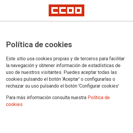
Plazas de la Comunidad de Madrid
Política de cookies
para el concurso de traslado de
cuerpos generales 2024
Este sitio usa cookies propias y de terceros para facilitar
la navegación y obtener información de estadísticas de
uso de nuestros visitantes. Puedes aceptar todas las
Adjuntamos el listado de plazas de la Comunidad de Madrid
cookies pulsando el botón 'Aceptar' o configurarlas o
para el próximo concurso de traslado de cuerpos generales
rechazar su uso pulsando el botón 'Configurar cookies'
07/11/2024.
Para más información consulta nuestra
Política de
TEMAS
cookies
Concursos