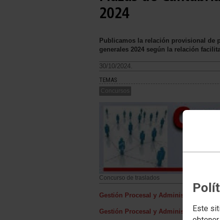
2024
Publicamos la relación provisional de 
generales 2024 según la relación facili
30/10/2024.
TEMAS
Concursos
Concurso de traslados
Polí
Gestión Procesal y Administrativa (1)
Este sit
Gestión Procesal y Administrativa (2)
obtener