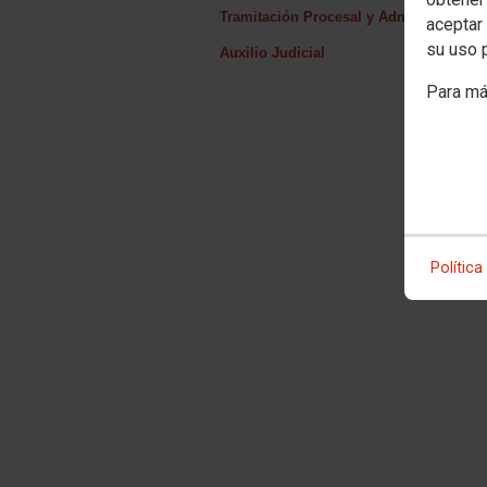
Tramitación Procesal y Administrativa
aceptar 
su uso 
Auxilio Judicial
Para má
Política