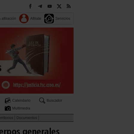
 afiliación
Afiliate
Servicios
Calendario
Buscador
Multimedia
rritorios
Documentos
uerpos generales