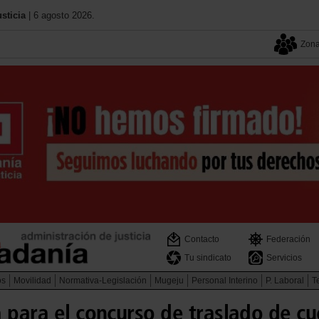
sticia
| 6 agosto 2026.
Zona
Contacto
Federación
Tu sindicato
Servicios
os
Movilidad
Normativa-Legislación
Mugeju
Personal Interino
P. Laboral
Te
 para el concurso de traslado de c