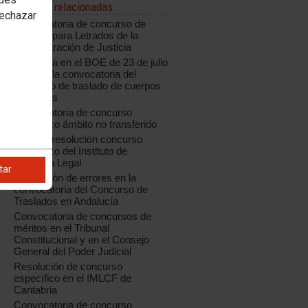
Noticias relacionadas
rechazar
Convocatoria de concurso de
traslado para Letrados de la
Administración de Justicia
Publicada en el BOE de 23 de julio
de 2018 la convocatoria del
concurso de traslado de cuerpos
generales
Convocatoria de concurso
específico ámbito no transferido
Aragón: resolución concurso
específico del Instituto de
Medicina Legal
tar
Corrección de errores en la
convocatoria del Concurso de
Traslados en Andalucía
Convocatoria de concursos de
méritos en el Tribunal
Constitucional y en el Consejo
General del Poder Judicial
Resolución de concurso
específico en el IMLCF de
Cantabria
Convocatoria de concurso