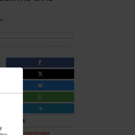
rí
 y
Noticias relacionadas
edes