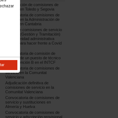
Adjudicación de comisiones de
rechazar
servicio en Toledo y Segovia
Convocatoria de comisiones de
servicio en la Administración de
Justicia en Cantabria
Oferta de comisiones de servicio
04/2020 (Gestión y Tramitación)
para la unidad administrativa
creada para hacer frente a Covid
19
Convocatoria de comisión de
servicio de un puesto de técnico
de Prevención B en el INTCF
tar
Convocatoria de comisiones de
servicio en la Comunitat
Valenciana
Adjudicación definitiva de
comisiones de servicio en la
Comunitat Valenciana
Convocatoria de comisiones de
servicio y sustituciones en
Almería y Huelva
Convocatoria de comisiones de
servicio y adscripción provisional