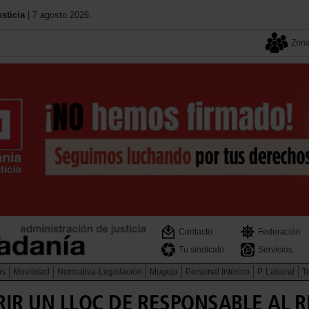
sticia
| 7 agosto 2026.
Zona
Contacto
Federación
Tu sindicato
Servicios
os
Movilidad
Normativa-Legislación
Mugeju
Personal Interino
P. Laboral
Te
IR UN LLOC DE RESPONSABLE AL RE