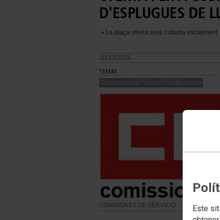
D'ESPLUGUES DE 
La plaça oferta serà coberta inicialment p
10/10/2024.
TEMAS
Comisiones de Servicio/Sustituciones
Polí
COMISIONES DE SERVICIO
Este sit
obtener