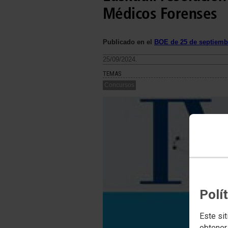
Médicos Forenses
Publicado en el
BOE de 25 de septiemb
25/09/2024.
TEMAS
Concursos
Polí
Este sit
obtener