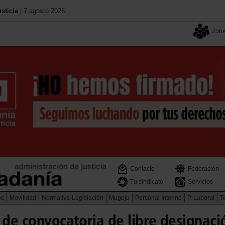
sticia
| 7 agosto 2026.
Zona
Contacto
Federación
Tu sindicato
Servicios
os
Movilidad
Normativa-Legislación
Mugeju
Personal Interino
P. Laboral
Te
 de convocatoria de libre designac