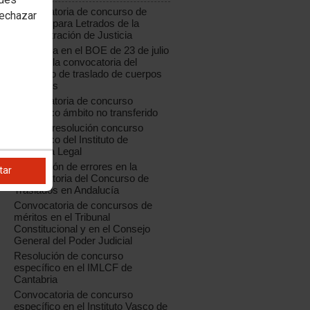
Convocatoria de concurso de
rechazar
traslado para Letrados de la
Administración de Justicia
Publicada en el BOE de 23 de julio
de 2018 la convocatoria del
concurso de traslado de cuerpos
generales
Convocatoria de concurso
específico ámbito no transferido
Aragón: resolución concurso
específico del Instituto de
Medicina Legal
Corrección de errores en la
tar
convocatoria del Concurso de
Traslados en Andalucía
Convocatoria de concursos de
méritos en el Tribunal
Constitucional y en el Consejo
General del Poder Judicial
Resolución de concurso
específico en el IMLCF de
Cantabria
Convocatoria de concurso
específico en el Instituto Vasco de