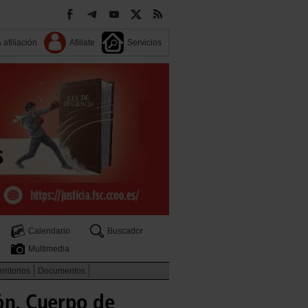
 afiliación
Afiliate
Servicios
Calendario
Buscador
Multimedia
rritorios
Documentos
ión. Cuerpo de