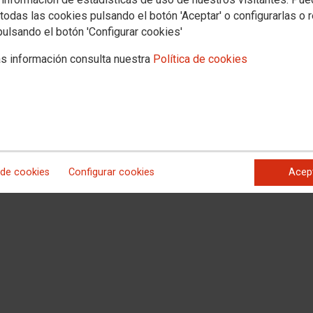
todas las cookies pulsando el botón 'Aceptar' o configurarlas o 
pulsando el botón 'Configurar cookies'
ASCO
s información consulta nuestra
Política de cookies
epartamento de Justicia y Derechos Humanos, por la que se resuelve la
da por Orden de 10 de junio de 2024, en el Instituto Vasco de Medicina Legal
KB)
 de cookies
Configurar cookies
Acep