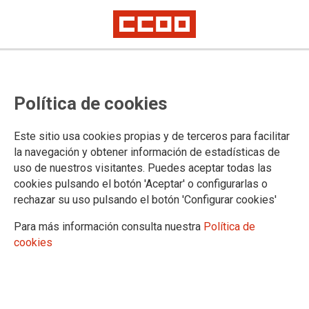
Plantilla provisional de respuestas
Política de cookies
del examen de incidencias del
proceso selectivo de Gestión
Este sitio usa cookies propias y de terceros para facilitar
Procesal y Administrativa,
la navegación y obtener información de estadísticas de
uso de nuestros visitantes. Puedes aceptar todas las
promoción interna
cookies pulsando el botón 'Aceptar' o configurarlas o
rechazar su uso pulsando el botón 'Configurar cookies'
Publicado en la
página web del Ministerio de Justicia
Para más información consulta nuestra
Política de
cookies
10/09/2024.
TEMAS
Oposiciones