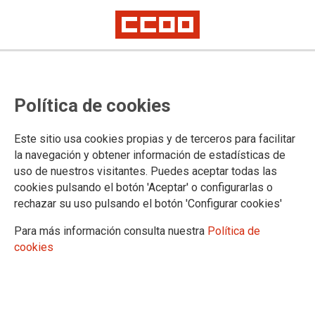
Oposiciones Tramitación Procesal
Política de cookies
y Administrativa, turno libre:
Acuerdo del Tribunal Calificador
Este sitio usa cookies propias y de terceros para facilitar
sobre el ejercicio de Word
la navegación y obtener información de estadísticas de
uso de nuestros visitantes. Puedes aceptar todas las
cookies pulsando el botón 'Aceptar' o configurarlas o
Publicado en la página web del Ministerio de Justicia
rechazar su uso pulsando el botón 'Configurar cookies'
11/07/2024.
Para más información consulta nuestra
Política de
TEMAS
cookies
Oposiciones