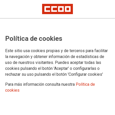
Resoluciones por las que se
Política de cookies
acuerda la entrada en servicio
efectiva de Dicireg en las Oficinas
Este sitio usa cookies propias y de terceros para facilitar
del Registro Civil de varios
la navegación y obtener información de estadísticas de
uso de nuestros visitantes. Puedes aceptar todas las
Partidos Judiciales, Oficinas
cookies pulsando el botón 'Aceptar' o configurarlas o
Generales y Oficinas Consulares
rechazar su uso pulsando el botón 'Configurar cookies'
Para más información consulta nuestra
Política de
cookies
Publicado en el BOE de 25 de junio de 2024
25/06/2024.
TEMAS
Registro Civil