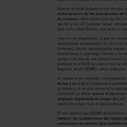
A pesar de estar anulado el real decreto, 
reclamaciones de las asociaciones de L
de cuerpos
) utilizó desde junio de 2022 
que los y las LAJ pudieran seguir cobrand
este nuevo Real Decreto, que ahora sí, pa
Pero no nos engañemos: lo que se nos pas
asociaciones profesionales de LAJ a las que
sindicales, únicas representantes legales
asociaciones lo que luego traslada a la m
aunque solo sea de una manera formal. Es
publicará en el BOE tal cual se nos ha rem
hagamos desde
CCOO
u otros sindicatos
En cuanto a su contenido, esta propuesta
de los y las LAJ
al establecer la posibil
su trabajo y el de otra oficina en la que h
conclusión es obvia:
somos el personal 
asignado legalmente al cuerpo de LAJ, 
puesto de trabajo ni en el que sustituyen
El otro aspecto que
CCOO
denunciamos co
retribuir las sustituciones del cuerpo
comisiones de servicio (que también ti