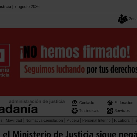
sticia
| 7 agosto 2026.
Zona
Contacto
Federación
Tu sindicato
Servicios
os
Movilidad
Normativa-Legislación
Mugeju
Personal Interino
P. Laboral
Te
el Ministerio de Justicia sigue neg