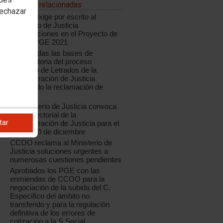
Noticias relacionadas
rechazar
CCOO exige por escrito al
Ministerio de Justicia
modificaciones en el Proyecto de
Ley de PGE 2021
Modificadas las bases de
convocatoria del proceso
selectivo de Letrados de la
Administración de Justicia
aceptando la reclamación de
CCOO
El Ministerio de Justicia convoca
Mesa Sectorial de la
tar
Administración de Justicia para el
jueves 10 de diciembre
CCOO reclama al Ministerio de
Justicia soluciones urgentes a
numerosas cuestiones pendientes
Aprobados los PGE con las
enmiendas de CCOO para la
negociación de la subida del C.
Específico del ámbito no
transferido y para la regulación
definitiva de los errores de
cotización a la S.Social