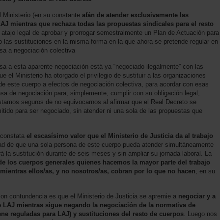
el Ministerio (en su constante
afán de atender exclusivamente las
AJ mientras que rechaza todas las propuestas sindicales para el resto
el atajo legal de aprobar y prorrogar semestralmente un Plan de Actuación para
o las sustituciones en la misma forma en la que ahora se pretende regular en
sa a negociación colectiva
a a esta aparente negociación está ya “negociado ilegalmente” con las
 el Ministerio ha otorgado el privilegio de sustituir a las organizaciones
 de este cuerpo a efectos de negociación colectiva, para acordar con esas
esa de negociación para, simplemente, cumplir con su obligación legal,
tamos seguros de no equivocarnos al afirmar que el Real Decreto se
itido para ser negociado, sin atender ni una sola de las propuestas que
 constata
el escasísimo valor que el Ministerio de Justicia da al trabajo
idad de que una sola persona de este cuerpo pueda atender simultáneamente
ará la sustitución durante de seis meses y sin ampliar su jornada laboral. La
de los cuerpos generales quienes hacemos la mayor parte del trabajo
mientras ellos/as, y no nosotros/as, cobran por lo que no hacen
, en su
n contundencia es que el Ministerio de Justicia se apremie a
negociar y a
 de LAJ mientras sigue negando la negociación de la normativa de
ene reguladas para LAJ) y sustituciones del resto de cuerpos
. Luego nos