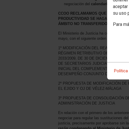
negociación del
calendario laboral
aceptar 
su uso 
CCOO RECLAMAMOS QUE LA REGULAC
PRODUCTIVIDAD SE HAGAN EXTENSI
ÁMBITO NO TRANSFERIDO Y NO SOLO 
Para má
El Ministerio de Justicia ha convocado Me
mayo, con el siguiente orden del día:
1º MODIFICACIÓN DEL REAL DECRETO 
RÉGIMEN RETRIBUTIVO DEL CUERPO 
2033/2009, DE 30 DE DICIEMBRE, P
DE SECRETARIOS JUDICIALES A EFE
INICIAL DEL COMPLEMENTO ESPECÍF
Política
DESEMPEÑO CONJUNTO DE OTRA FUN
2º PROPUESTA DE MODIFICACIÓN DE 
EL EJIDO Y OJ DE VÉLEZ-MÁLAGA
3º PROPUESTA DE CONSOLIDACIÓN D
ADMINISTRACIÓN DE JUSTICIA
En relación con el primero de los anterior
negociar para regular las sustituciones d
justicia, precisamente por aprobarse sin l
razón condenando al Ministerio de Justi