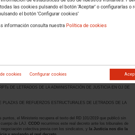
todas las cookies pulsando el botón 'Aceptar' o configurarlas o 
pulsando el botón 'Configurar cookies'
IÓN DE LAS SUSTITUCIONES Y EL COMPLEMENTO DE
VAS A TODOS LOS CUERPOS GENERALES Y ESPECIALES DEL
AL CUERPO DE LAJ ¡¡BASTA YA DE CLASISMO Y DISCRIMINACIÓN!!
s información consulta nuestra
Política de cookies
sa Delegada de negociación del ámbito no transferido para el lunes, 20 de
1130/2003, DE 5 DE SEPTIEMBRE, POR EL QUE SE REGULA EL
DE SECRETARIOS JUDICIALES, ASÍ COMO DEL REAL DECRETO
OR EL QUE SE DETERMINAN LOS PUESTOS TIPO ADSCRITOS AL CUERPO
CTOS DEL COMPLEMENTO GENERAL DE PUESTO, LA ASIGNACIÓN
ICO Y LAS RETRIBUCIONES POR SUSTITUCIONES QUE IMPLIQUEN EL
 de cookies
Configurar cookies
Acep
CIÓN. (
Propuesta del Ministerio de Justicia
)
RPTs DE LETRADOS DE LA ADMINISTRACIÓN DE JUSTICIA EN OJ DE
E PLAZAS DE REFUERZOS ESTRUCTURALES DE LETRADOS DE LA
es puntos, el Ministerio recupera el texto del RD 101/2019 que publicó sin
el cuerpo de LAJ.
CCOO
recurrimos este real decreto ante los tribunales de
a negociación colectiva previa con los sindicatos, y
la Justicia nos dio la
cia y anulando el real decreto