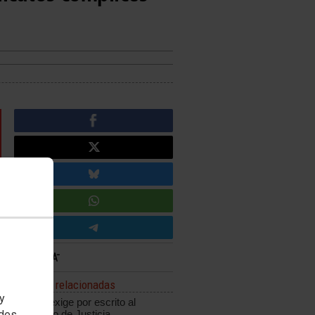
Noticias relacionadas
 y
CCOO exige por escrito al
edes
Ministerio de Justicia