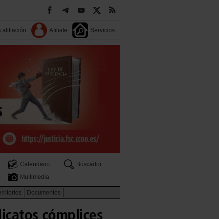
 afiliación
Afiliate
Servicios
Calendario
Buscador
Multimedia
rritorios
Documentos
dicatos cómplices