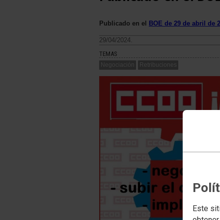
Publicado en el
BOE de 29 de abril de 
29/04/2024.
TEMAS
Negociación
Retribuciones
Polí
Este sit
obtener