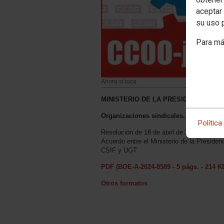
aceptar 
su uso 
Para má
Ahora sí toca
MINISTERIO DE LA PRESIDENCIA, JU
Organizaciones sindicales. Acuerdo
Política
Resolución de 18 de abril de 2024, de la Di
Acuerdo entre el Ministerio de la Presiden
CSIF y UGT
PDF (BOE-A-2024-8589 - 5 págs. - 214 K
Otros formatos