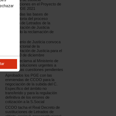
modificaciones en el Proyecto de
rechazar
Ley de PGE 2021
Modificadas las bases de
convocatoria del proceso
selectivo de Letrados de la
Administración de Justicia
aceptando la reclamación de
CCOO
El Ministerio de Justicia convoca
Mesa Sectorial de la
Administración de Justicia para el
jueves 10 de diciembre
CCOO reclama al Ministerio de
tar
Justicia soluciones urgentes a
numerosas cuestiones pendientes
Aprobados los PGE con las
enmiendas de CCOO para la
negociación de la subida del C.
Específico del ámbito no
transferido y para la regulación
definitiva de los errores de
cotización a la S.Social
CCOO tacha el Real Decreto de
sustituciones de Letrados de