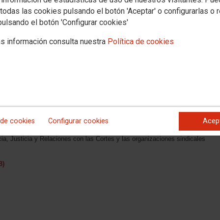
todas las cookies pulsando el botón 'Aceptar' o configurarlas o 
pulsando el botón 'Configurar cookies'
s información consulta nuestra
Política de cookies
STICIA Y RELACIONES CON LAS CORTES
 de cookies
Configurar cookies
Acep
rección General del Servicio Público de Justicia, por la que se publica el
cia, Justicia y Relaciones con las Cortes y las organizaciones sindicales
B)