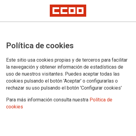
Nueva subida retributiva adicional
Política de cookies
del 0,5% retroactiva desde Enero
de 2023
Este sitio usa cookies propias y de terceros para facilitar
la navegación y obtener información de estadísticas de
El dato del PIB confirma que la subida complementaria del 0,5% para
uso de nuestros visitantes. Puedes aceptar todas las
2023 se cumple
El Área Pública de CCOO insta al Gobierno a la utilización de fórmulas
cookies pulsando el botón 'Aceptar' o configurarlas o
legislativas para hacer efectivas las subidas salariales del año 2024 para
rechazar su uso pulsando el botón 'Configurar cookies'
los y las Empleadas Públicas sin tener que esperar a la ley de PGE
Para más información consulta nuestra
Política de
Habrá una nueva subida complementaria y con carácter
cookies
retroactivo al 1 de enero de 2023 del 0,5%
30/01/2024.
TEMAS
Negociación
Retribuciones