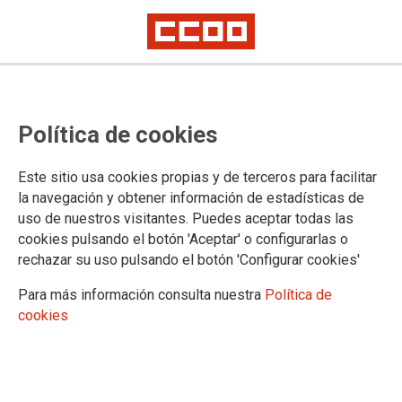
Resoluciones por las que se
Política de cookies
acuerda la entrada en servicio
efectiva de Dicireg en las oficinas
Este sitio usa cookies propias y de terceros para facilitar
del Registro Civil de los partidos
la navegación y obtener información de estadísticas de
uso de nuestros visitantes. Puedes aceptar todas las
judiciales de Montijo y Trujillo
cookies pulsando el botón 'Aceptar' o configurarlas o
rechazar su uso pulsando el botón 'Configurar cookies'
Publicado en el BOE de 12 de enero de 2024
Para más información consulta nuestra
Política de
cookies
12/01/2024.
TEMAS
Registro Civil