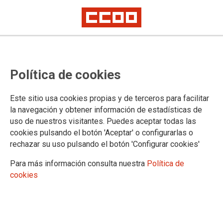
El Ministerio de Justicia no acepta
Política de cookies
la propuesta realizada en solitario
por CCOO de empezar de
Este sitio usa cookies propias y de terceros para facilitar
inmediato a negociar la subida
la navegación y obtener información de estadísticas de
uso de nuestros visitantes. Puedes aceptar todas las
retributiva de los cuerpos
cookies pulsando el botón 'Aceptar' o configurarlas o
generales y especiales
rechazar su uso pulsando el botón 'Configurar cookies'
Para más información consulta nuestra
Política de
En la Mesa Sectorial celebrada hoy han quedado convocados los dos
cookies
grupos de trabajo para la próxima semana para tratar las funciones
vinculadas a las nuevas leyes de eficiencia y el teletrabajo, grupos de
trabajo que finalizarán sus reuniones a final de este mes de enero
CCOO hemos propuesto la creación de un tercer grupo de
trabajo para las retribuciones que incluya la subida retributiva