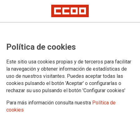
Convocatoria de concurso de
Política de cookies
traslado para Letrados de la
Administración de Justicia
Este sitio usa cookies propias y de terceros para facilitar
la navegación y obtener información de estadísticas de
uso de nuestros visitantes. Puedes aceptar todas las
Publicado en el BOE de 9 de diciembre de 2023
cookies pulsando el botón 'Aceptar' o configurarlas o
09/12/2023.
rechazar su uso pulsando el botón 'Configurar cookies'
TEMAS
Para más información consulta nuestra
Política de
Concursos
Letrados de la Adm. de Justicia
cookies
MINISTERIO DE LA
PRESIDENCIA, JUSTICIA Y
RELACIONES CON LAS CORTES