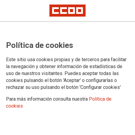
Actualización de la bolsa de
Política de cookies
personal interino de Castilla y
León, Gerencia de Valladolid
Este sitio usa cookies propias y de terceros para facilitar
la navegación y obtener información de estadísticas de
uso de nuestros visitantes. Puedes aceptar todas las
Se ha publicado en la
página web del Ministerio de Justicia
la
cookies pulsando el botón 'Aceptar' o configurarlas o
actualización del listado de la bolsa de trabajo de personal
rechazar su uso pulsando el botón 'Configurar cookies'
funcionario interino de los Cuerpos Generales,
correspondiente al mes de diciembre de 2023, del ámbito de
Para más información consulta nuestra
Política de
la Gerencia Territorial de Justicia de Castilla y León en
cookies
Valladolid
07/12/2023.
TEMAS
Personal Interino