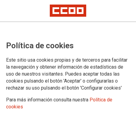
Convocatoria de comisiones de
Política de cookies
servicio en la Administración de
Justicia en Cantabria
Este sitio usa cookies propias y de terceros para facilitar
la navegación y obtener información de estadísticas de
uso de nuestros visitantes. Puedes aceptar todas las
Se ha publicado en la página web del Gobierno de Cantabria
cookies pulsando el botón 'Aceptar' o configurarlas o
la Resolución de 10 de noviembre de 2023, del Director
rechazar su uso pulsando el botón 'Configurar cookies'
General de Justicia y Víctimas del Terrorismo del Gobierno de
Cantabria, por la que se ofertan puestos de trabajo vacantes,
Para más información consulta nuestra
Política de
para su provisión temporal mediante el otorgamiento de una
cookies
comisión de servicio, por funcionarios de carrera de los
cuerpos al servicio de la Administración de Justicia en
Cantabria
10/11/2023.