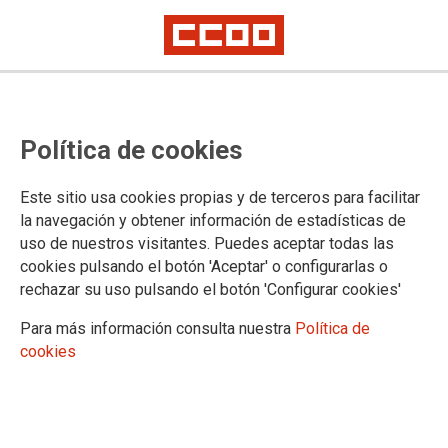
El 16 de octubre oferta de plazas
Política de cookies
a las personas aprobadas en el
proceso selectivo de Auxilio
Este sitio usa cookies propias y de terceros para facilitar
Judicial
la navegación y obtener información de estadísticas de
uso de nuestros visitantes. Puedes aceptar todas las
cookies pulsando el botón 'Aceptar' o configurarlas o
Acabamos de recibir correo del Ministerio de Justicia la
rechazar su uso pulsando el botón 'Configurar cookies'
siguiente información
Para más información consulta nuestra
Política de
12/09/2023.
cookies
TEMAS
Oposiciones