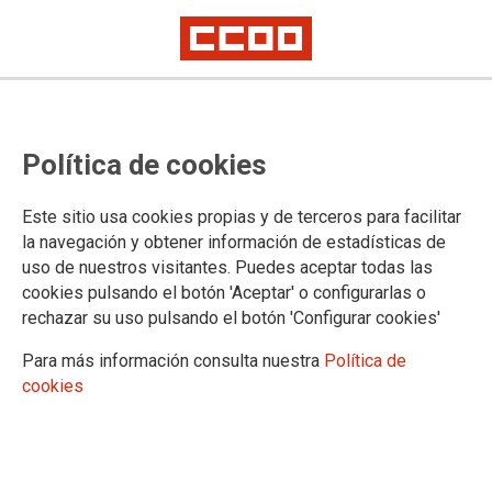
Convocatoria de comisiones de
Política de cookies
servicio y sustituciones en Huelva
Este sitio usa cookies propias y de terceros para facilitar
Se ha publicado en el Portal Adriano la Resolución de la
la navegación y obtener información de estadísticas de
Secretaría General Provincial de Justicia en Huelva de 11 de
uso de nuestros visitantes. Puedes aceptar todas las
septiembre de 2023, por la que se anuncia convocatoria
cookies pulsando el botón 'Aceptar' o configurarlas o
pública para la cobertura de puestos de personal funcionario
rechazar su uso pulsando el botón 'Configurar cookies'
de Justicia mediante comisión de servicios y de forma
subsidiaria por sustitución vertical
Para más información consulta nuestra
Política de
cookies
11/09/2023.
TEMAS
Comisiones de Servicio/Sustituciones