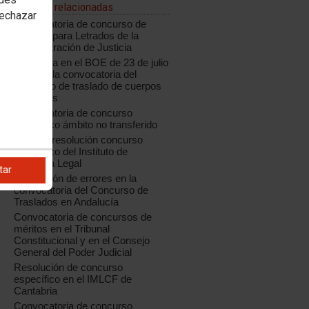
Noticias relacionadas
rechazar
Convocatoria de concurso de
traslado para Letrados de la
Administración de Justicia
Publicada en el BOE de 23 de julio
de 2018 la convocatoria del
concurso de traslado de cuerpos
generales
Convocatoria de concurso
específico ámbito no transferido
Aragón: resolución concurso
específico del Instituto de
Medicina Legal
tar
Corrección de errores en la
convocatoria del Concurso de
Traslados en Andalucía
Convocatoria de concursos de
méritos en el Tribunal
Constitucional y en el Consejo
General del Poder Judicial
Resolución de concurso
específico en el IMLCF de
Cantabria
Convocatoria de concurso