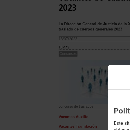
2023
La Dirección General de Justicia de la 
traslado de cuerpos generales 2023
18/07/2023.
TEMAS
Concursos
concurso de traslados
Polí
Vacantes Auxilio
Este sit
Vacantes Tramitación
obtener