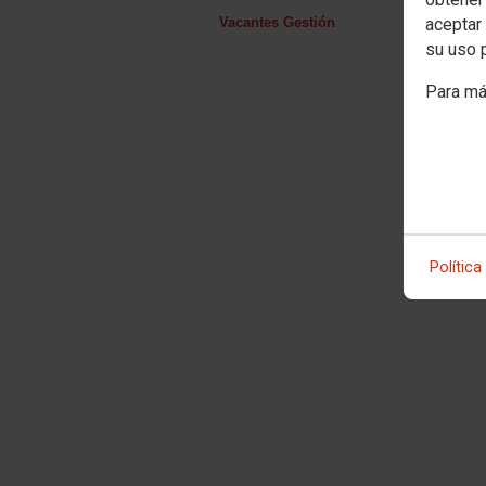
Vacantes Gestión
aceptar 
su uso 
Para má
Política