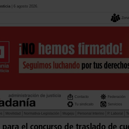
sticia
| 6 agosto 2026.
Zona
Contacto
Federación
Tu sindicato
Servicios
os
Movilidad
Normativa-Legislación
Mugeju
Personal Interino
P. Laboral
Te
 para el concurso de traslado de c