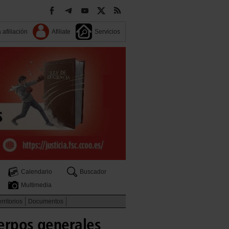
 afiliación
Afiliate
Servicios
Calendario
Buscador
Multimedia
rritorios
Documentos
uerpos generales