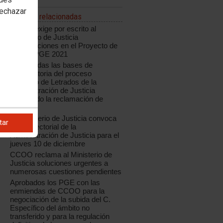
rechazar
Noticias relacionadas
CCOO exige por escrito al
Ministerio de Justicia
modificaciones en el Proyecto de
Ley de PGE 2021
Modificadas las bases de
convocatoria del proceso
selectivo de Letrados de la
Administración de Justicia
aceptando la reclamación de
CCOO
El Ministerio de Justicia convoca
tar
Mesa Sectorial de la
Administración de Justicia para el
jueves 10 de diciembre
CCOO reclama al Ministerio de
Justicia soluciones urgentes a
numerosas cuestiones pendientes
Aprobados los PGE con las
enmiendas de CCOO para la
negociación de la subida del C.
Específico del ámbito no
transferido y para la regulación