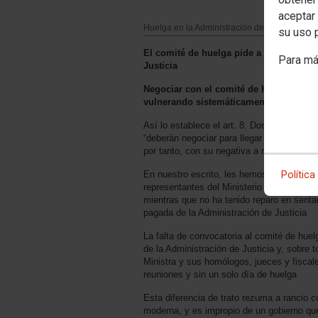
aceptar 
Huelga en la Administración de Justicia
su uso 
El comité de huelga pide a Pedro Sánch
Para má
Justicia
Negociar con el comité de huelga no es 
vulnerando sistemáticamente con este 
Así lo establece el art. 8. Dos del Real 
“deberán negociar para llegar a un acuerdo”
por tanto, con su negativa a negociar está
En nuestro escrito, les hemos puesto de ma
Política
representantes del Ministerio de Justicia 
mientras que no ha tenido reparo en sentar
pagada de la Administración de Justicia
La falta de convocatoria al comité de huel
de la Administración de Justicia y, sobre 
Ministra y sus homólogos, jueces y fiscale
reuniones y sin un solo día de huelga
Esta diferencia de trato rezuma a rancio c
moderna, y es impropio de un gobierno que 