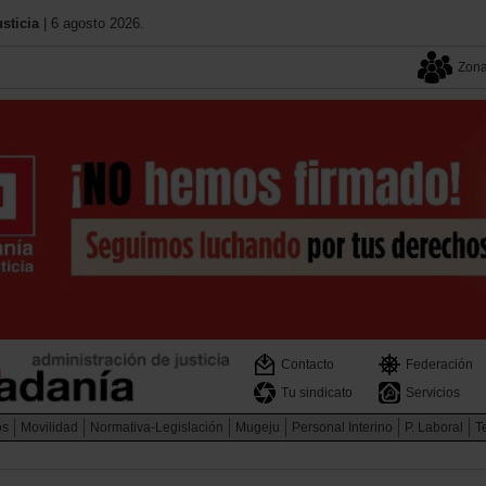
sticia
| 6 agosto 2026.
Zona
Contacto
Federación
Tu sindicato
Servicios
os
Movilidad
Normativa-Legislación
Mugeju
Personal Interino
P. Laboral
Te