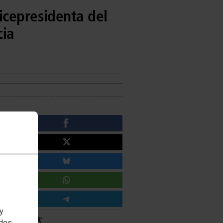
icepresidenta del
cia
 y
edes