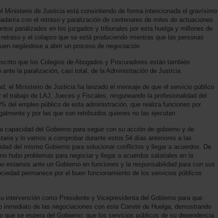
l Ministerio de Justicia está consintiendo de forma intencionada el gravísimo
dadanía con el retraso y paralización de centenares de miles de actuaciones
untos paralizados en los juzgados y tribunales por esta huelga y millones de
retraso y el colapso que se está produciendo mientras que las personas
iguen negándose a abrir un proceso de negociación
scrito que los Colegios de Abogados y Procuradores están también
ante la paralización, casi total, de la Administración de Justicia
d, el Ministerio de Justicia ha lanzado el mensaje de que el servicio público
or el trabajo de LAJ, Jueces y Fiscales, ninguneando la profesionalidad del
% del empleo público de esta administración, que realiza funciones por
lmente y por las que son retribuidos quienes no las ejecutan
a capacidad del Gobierno para seguir con su acción de gobierno y de
taria y lo vamos a comprobar durante estos 54 días anteriores a las
idad del mismo Gobierno para solucionar conflictos y llegar a acuerdos. De
no hubo problemas para negociar y llegar a acuerdos salariales en la
, no estamos ante un Gobierno en funciones y la responsabilidad para con sus
ociedad permanece por el buen funcionamiento de los servicios públicos
su intervención como Presidente y Vicepresidenta del Gobierno para que
icio inmediato de las negociaciones con este Comité de Huelga, demostrando
lo que se espera del Gobierno: que los servicios públicos de su dependencia