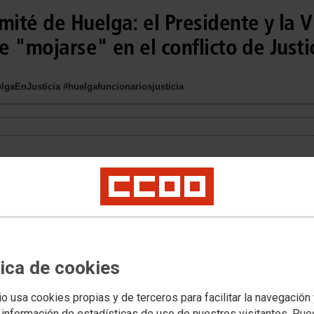
ité de Huelga: el Presidente y la V
 "mojarse" en el conflicto de Justi
gaEnJusticia #huelgafuncionariosjusticia
tica de cookies
io usa cookies propias y de terceros para facilitar la navegación
 información de estadísticas de uso de nuestros visitantes. Pu