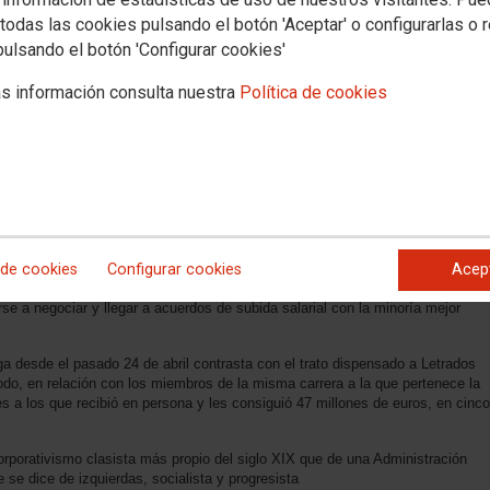
todas las cookies pulsando el botón 'Aceptar' o configurarlas o 
pulsando el botón 'Configurar cookies'
ez y Yolanda Díaz que intervengan para solucionar el conflicto en
s información consulta nuestra
Política de cookies
una opción sino una obligación legal que el Ministerio de Justicia está
comité de huelga
Decreto 17/1977 disponiendo que el Comité de Huelga y el empresario afectado
 desde la fecha del preaviso y durante la huelga. El Ministerio de Justicia,
 incumpliendo el ordenamiento jurídico vigente
nifiesto el trato vejatorio y claramente discriminatorio que los
 de cookies
Configurar cookies
Acep
están dispensando hacia el 93% del personal de la Administración de Justicia
se a negociar y llegar a acuerdos de subida salarial con la minoría mejor
ga desde el pasado 24 de abril contrasta con el trato dispensado a Letrados
todo, en relación con los miembros de la misma carrera a la que pertenece la
s a los que recibió en persona y les consiguió 47 millones de euros, en cinco
orporativismo clasista más propio del siglo XIX que de una Administración
se dice de izquierdas, socialista y progresista