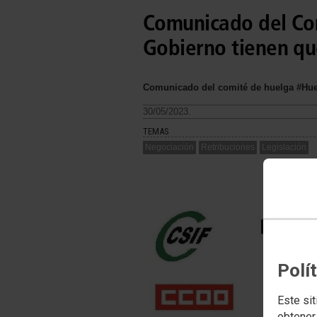
Comunicado del Com
Gobierno tienen que
Comunicado del comité de huelga #Huel
30/05/2023.
TEMAS
Negociación
Retribuciones
Legislación
Polí
Este sit
obtener