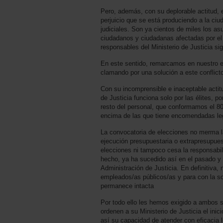
Pero, además, con su deplorable actitud, e
perjuicio que se está produciendo a la ciu
judiciales. Son ya cientos de miles los as
ciudadanos y ciudadanas afectadas por el 
responsables del Ministerio de Justicia s
En este sentido, remarcamos en nuestro e
clamando por una solución a este conflicto 
Con su incomprensible e inaceptable actitu
de Justicia funciona solo por las élites, p
resto del personal, que conformamos el 80
encima de las que tiene encomendadas lega
La convocatoria de elecciones no merma l
ejecución presupuestaria o extrapresupues
elecciones ni tampoco cesa la responsabil
hecho, ya ha sucedido así en el pasado y 
Administración de Justicia. En definitiva
empleados/as públicos/as y para con la s
permanece intacta
Por todo ello les hemos exigido a ambos 
ordenen a su Ministerio de Justicia el in
así su capacidad de atender con eficacia 