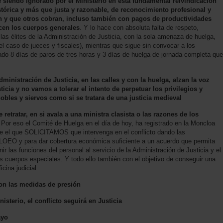
e siendo ignorado por el Ministerio en esta fundamental reivindicación
tórica y más que justa y razonable, de reconocimiento profesional y
zan y que otros cobran, incluso también con pagos de productividades
acen los cuerpos generales
. Y lo hace con absoluta falta de respeto,
as élites de la Administración de Justicia, con la sola amenaza de huelga,
el caso de jueces y fiscales), mientras que sigue sin convocar a los
ado 8 días de paros de tres horas y 3 días de huelga de jornada completa que
ministración de Justicia, en las calles y con la huelga, alzan la voz
ticia y no vamos a tolerar el intento de perpetuar los privilegios y
nobles y siervos como si se tratara de una justicia medieval
 retratar, en si avala a una ministra clasista o las razones de los
 Por eso el Comité de Huelga en el día de hoy, ha registrado en la Moncloa
ue el que SOLICITAMOS que intervenga en el conflicto dando las
 LOEO y para dar cobertura económica suficiente a un acuerdo que permita
finir las funciones del personal al servicio de la Administración de Justicia y el
s cuerpos especiales. Y todo ello también con el objetivo de conseguir una
cina judicial
on las medidas de presión
sterio, el conflicto seguirá en Justicia
ayo