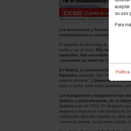
aceptar 
su uso 
Jornadas huelga Justicia mayo
Para má
Los funcionarios y funcionarias de just
manifestaciones y concentraciones co
El segundo día de huelga de jornada comple
vuelto a ser un éxito.
Más del 85% de los
especiales, han secundado la huelga y 
convocadas en todas las Comunidade
En Madrid, la concentración, muy reivin
Política
Diputados
coreando, que
“AHORA SÍ, está
ministra dimisión”
, ó
llamando a la unidad
todos a luchar, entre todos pararemos, ent
Los trabajadores y trabajadores han mo
Justicia, y particularmente, de su titul
Justicia
(más del 93%)
. Un desprecio qu
negativa a negociar la mal llamada Ley de 
condiciones laborales logrados en años de 
centros de destino, la funciones propias, l