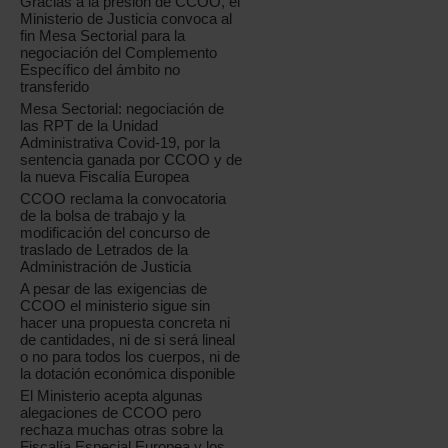
Gracias a la presión de CCOO, el
Ministerio de Justicia convoca al
fin Mesa Sectorial para la
negociación del Complemento
Específico del ámbito no
transferido
Mesa Sectorial: negociación de
las RPT de la Unidad
Administrativa Covid-19, por la
sentencia ganada por CCOO y de
la nueva Fiscalía Europea
CCOO reclama la convocatoria
de la bolsa de trabajo y la
modificación del concurso de
traslado de Letrados de la
Administración de Justicia
A pesar de las exigencias de
CCOO el ministerio sigue sin
hacer una propuesta concreta ni
de cantidades, ni de si será lineal
o no para todos los cuerpos, ni de
la dotación económica disponible
El Ministerio acepta algunas
alegaciones de CCOO pero
rechaza muchas otras sobre la
Fiscalía Especial Europea y los