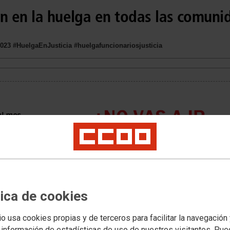
ón en la huelga en todas las comun
023 #HuelgaEnJusticia #huelgafuncionariosjusticia
tica de cookies
io usa cookies propias y de terceros para facilitar la navegación
 información de estadísticas de uso de nuestros visitantes. Pu