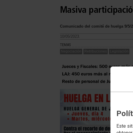
Masiva participaci
Comunicado del comité de huelga 9/5/2
10/05/2023.
TEMAS
Negociación
Retribuciones
Legislación
Polí
Este sit
obtener