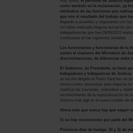
Hoy, ahora,
el personal de Justicia sigu
como también en la reclamación, ya his
retributivo de las funciones que reali
que son el resultado del trabajo que h
llegando a acuerdos y negociando con los l
sin haber realizado ninguna actuación (en 
trabajadores/as que han 09/05/2023 realiz
continuarán en las siguientes jornadas
Los funcionarios y funcionarias de la Ad
contra el clasismo del Ministerio de Jus
discriminaciones, de diferenciar entre 
El Gobierno, su Presidente, se tiene que
trabajadores y trabajadoras de Justicia
.
un escrito dirigido al Pedro Sánchez en q
instrucciones necesarias para negociar la
clarificar las funciones, redistribuir y rede
reconocimiento de la especialización de lo
Justicia más ágil en el nuevo modelo de ofi
Ahora más que nunca hay que seguir c
Si no hay movimientos por parte del Mini
Próximos días de huelga: 10 y 11 de m