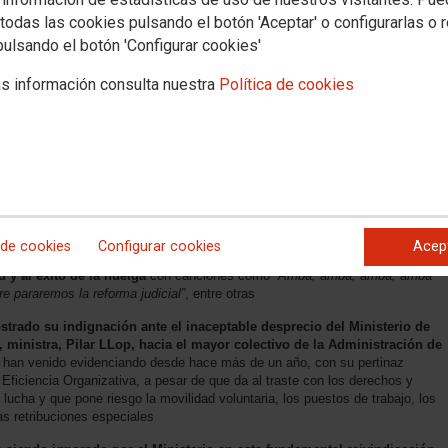
todas las cookies pulsando el botón 'Aceptar' o configurarlas o 
pulsando el botón 'Configurar cookies'
s información consulta nuestra
Política de cookies
icia vuelven a secundar masivamente la huelga y a participar en las
nvocadas
ta de los funcionarios y funcionarias de la Administración de Justicia, ha
 trabajadores y trabajadoras que conforman los cuerpos generales y
miles han participado en las manifestaciones y concentraciones
s Autónomas
dicativa y participativa, se ha llevado a cabo ante el Congreso de los
 de cookies
Configurar cookies
Acep
 en justicia en huelga”,”Eo” eo, abajo con la LEO”, “si no hay negociación,
 y al éxito de la huelga
con canciones como
“Arriba, arriba, arriba, arriba
re pararemos la reforma judicial”
, entre otras
strado su indignación ante el inaceptable desprecio del Ministerio de
ar, ministra, Pilar LLop, hacia el mayor colectivo de la Administración de
e han venido evidenciando desde hace más de un año, con su pertinaz
Eficiencia Organizativa, a pesar de que da al traste con los derechos y
lucha y que pone riesgo la movilidad voluntaria, los puestos de trabajo, los
as retribuciones especiales