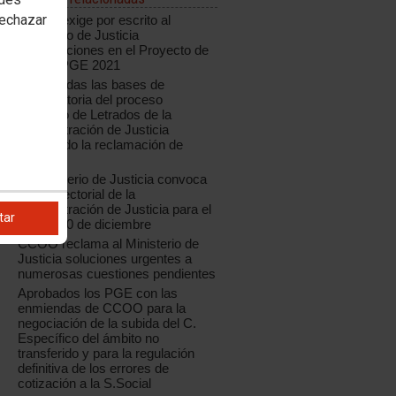
rechazar
CCOO exige por escrito al
Ministerio de Justicia
modificaciones en el Proyecto de
Ley de PGE 2021
Modificadas las bases de
convocatoria del proceso
selectivo de Letrados de la
Administración de Justicia
aceptando la reclamación de
CCOO
El Ministerio de Justicia convoca
Mesa Sectorial de la
Administración de Justicia para el
tar
jueves 10 de diciembre
CCOO reclama al Ministerio de
Justicia soluciones urgentes a
numerosas cuestiones pendientes
Aprobados los PGE con las
enmiendas de CCOO para la
negociación de la subida del C.
Específico del ámbito no
transferido y para la regulación
definitiva de los errores de
cotización a la S.Social