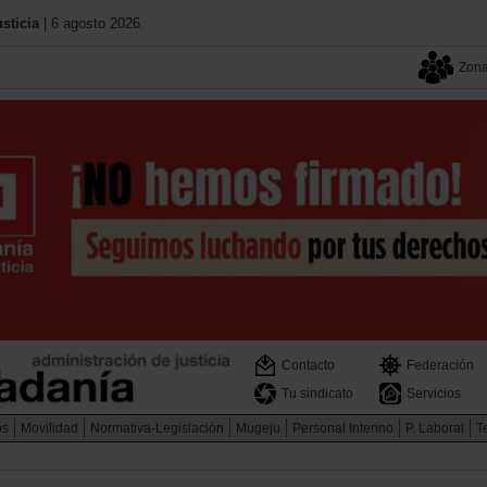
sticia
| 6 agosto 2026.
Zona
Contacto
Federación
Tu sindicato
Servicios
os
Movilidad
Normativa-Legislación
Mugeju
Personal Interino
P. Laboral
Te