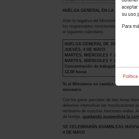
aceptar 
HUELGA GENERAL EN LA ADMINISTRA
su uso 
Ante la negativa del Ministerio a traer un
Para má
los responsables ministeriales, los sindic
el siguiente calendario:
HUELGA GENERAL DE JORNADA CO
JUEVES, 4 DE MAYO
MARTES, MIÉRCOLES Y JUEVES, 9, 1
MARTES, MIÉRCOLES Y JUEVES, 16, 
Concentración de trabajadores y trabaj
12.00 horas
Política
Si el Ministerio no cambia su actitud,
necesario
Con los paros parciales de tres horas hem
debemos intensificar las movilizaciones p
retributivo de nuestras funciones reales. 
de huelga,
quedando suspendida la convo
SE CELEBRARÁN ASAMBLEAS MASIVA
4 DE MAYO