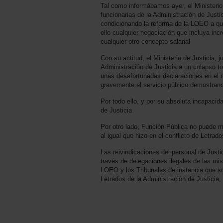
Tal como informábamos ayer, el Ministerio 
funcionarias de la Administración de Just
condicionando la reforma de la LOEO a q
ello cualquier negociación que incluya in
cualquier otro concepto salarial
Con su actitud, el Ministerio de Justicia, 
Administración de Justicia a un colapso to
unas desafortunadas declaraciones en el rea
gravemente el servicio público demostrand
Por todo ello, y por su absoluta incapacida
de Justicia
Por otro lado, Función Pública no puede mi
al igual que hizo en el conflicto de Letrad
Las reivindicaciones del personal de Just
través de delegaciones ilegales de las m
LOEO y los Tribunales de instancia que so
Letrados de la Administración de Justicia, v