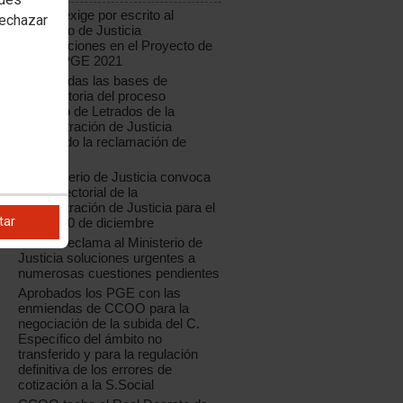
CCOO exige por escrito al
rechazar
Ministerio de Justicia
modificaciones en el Proyecto de
Ley de PGE 2021
Modificadas las bases de
convocatoria del proceso
selectivo de Letrados de la
Administración de Justicia
aceptando la reclamación de
CCOO
El Ministerio de Justicia convoca
Mesa Sectorial de la
Administración de Justicia para el
tar
jueves 10 de diciembre
CCOO reclama al Ministerio de
Justicia soluciones urgentes a
numerosas cuestiones pendientes
Aprobados los PGE con las
enmiendas de CCOO para la
negociación de la subida del C.
Específico del ámbito no
transferido y para la regulación
definitiva de los errores de
cotización a la S.Social