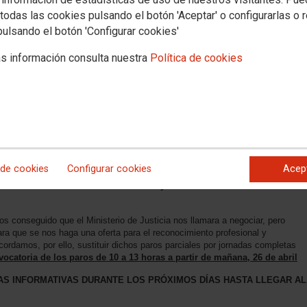
todas las cookies pulsando el botón 'Aceptar' o configurarlas o 
CIÓN DE JUSTICIA
pulsando el botón 'Configurar cookies'
a propuesta económica en la reunión celebrada este lunes día 24 de abril con
s información consulta nuestra
Política de cookies
atos integrantes del comité de huelga intensificamos las movilizaciones según
MPLETA
0 Y 11 DE MAYO
17 Y 18 DE MAYO
adoras de Madrid ante el Ministerio de Justicia el día 4 de mayo a las
 de cookies
Configurar cookies
Acep
 las movilizaciones continuarán con mayor contundencia si fuese
os conseguido que el Ministerio de Justicia nos llamara a negociar, pero
ara que se nos haga una oferta para el reconocimiento profesional y
Acordamos, por ello, sustituir dichos paros parciales por jornadas completas
catoria de los paros de 10 a 13 horas a partir de mañana, 26 de abril
S INFORMATIVAS DURANTE LOS PRÓXIMOS DÍAS HASTA LLEGAR AL