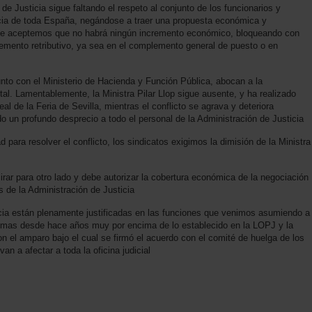
de Justicia sigue faltando el respeto al conjunto de los funcionarios y
icia de toda España, negándose a traer una propuesta económica y
ue aceptemos que no habrá ningún incremento económico, bloqueando con
cremento retributivo, ya sea en el complemento general de puesto o en
junto con el Ministerio de Hacienda y Función Pública, abocan a la
tal. Lamentablemente, la Ministra Pilar Llop sigue ausente, y ha realizado
l de la Feria de Sevilla, mientras el conflicto se agrava y deteriora
o un profundo desprecio a todo el personal de la Administración de Justicia
d para resolver el conflicto, los sindicatos exigimos la dimisión de la Ministra
rar para otro lado y debe autorizar la cobertura económica de la negociación
os de la Administración de Justicia
icia están plenamente justificadas en las funciones que venimos asumiendo a
ismas desde hace años muy por encima de lo establecido en la LOPJ y la
n el amparo bajo el cual se firmó el acuerdo con el comité de huelga de los
an a afectar a toda la oficina judicial