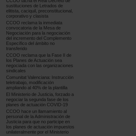
CCOO tacha el Real Decreto de
sustituciones de Letrados de
elitista, caciquil, preconstitucional,
corporativo y clasista
CCOO reclama la inmediata
convocatoria de la Mesa de
Negociación para la negociación
del incremento del Complemento
Específico del ámbito no
transferido
CCOO reclama que la Fase II de
los Planes de Actuación sea
negociada con las organizaciones
sindicales
Comunitat Valenciana: Instrucción
teletrabajo, modificación
ampliando al 40% de la plantilla
El Ministerio de Justicia, forzado a
negociar la segunda fase de los
planes de actuación COVID-19
CCOO hace un llamamiento al
personal de la Administración de
Justicia para que no participe en
los planes de actuación impuestos
unilateralmente por el Ministerio