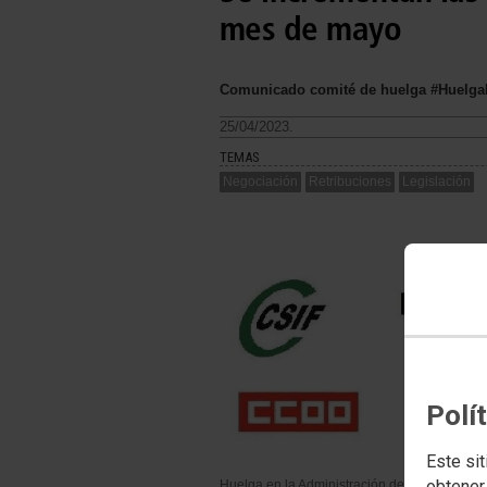
mes de mayo
Comunicado comité de huelga #HuelgaEn
25/04/2023.
TEMAS
Negociación
Retribuciones
Legislación
Polí
Este sit
obtener
Huelga en la Administración de Justicia