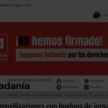
sticia
| 8 agosto 2026.
Zona
Contacto
Federación
Tu sindicato
Servicios
os
Movilidad
Normativa-Legislación
Mugeju
Personal Interino
P. Laboral
Te
 movilizaciones con huelgas de jorn