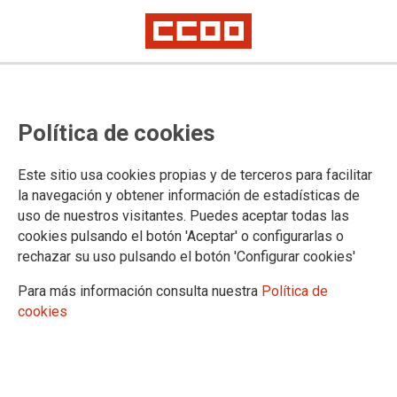
Corrección de errores en la
Política de cookies
convocatoria del concurso de
traslado de Médicos Forenses,
Este sitio usa cookies propias y de terceros para facilitar
ámbito Comunitat Valenciana
la navegación y obtener información de estadísticas de
uso de nuestros visitantes. Puedes aceptar todas las
cookies pulsando el botón 'Aceptar' o configurarlas o
Publicado en el BOE de 2 de marzo de 2023
rechazar su uso pulsando el botón 'Configurar cookies'
02/03/2023.
Para más información consulta nuestra
Política de
TEMAS
cookies
Concursos