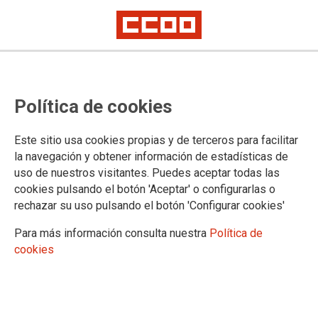
Personal Laboral: relación
Política de cookies
provisional de personas admitidas
y convocatoria del primer ejercicio
Este sitio usa cookies propias y de terceros para facilitar
de la fase de oposición del
la navegación y obtener información de estadísticas de
uso de nuestros visitantes. Puedes aceptar todas las
proceso selectivo para ingreso en
cookies pulsando el botón 'Aceptar' o configurarlas o
la categoría de Coordinador/a del
rechazar su uso pulsando el botón 'Configurar cookies'
área de comunicación del
Para más información consulta nuestra
Política de
cookies
Miisterio de Justicia, adscrito a la
Fiscalía General del Estado