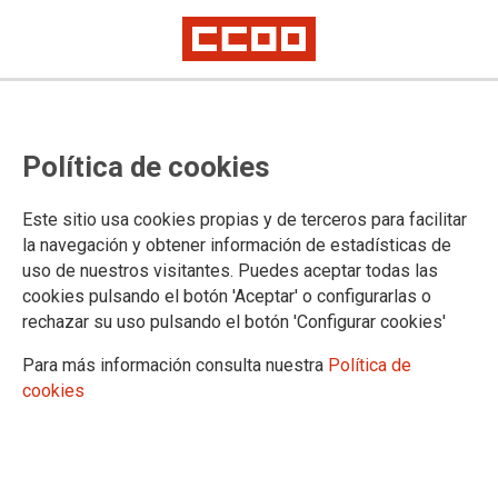
Euskadi: Resolución provisional
Política de cookies
sobre rebaremación de las bolsas
de trabajo
Este sitio usa cookies propias y de terceros para facilitar
la navegación y obtener información de estadísticas de
uso de nuestros visitantes. Puedes aceptar todas las
Reproducimos la información recibida de la Dirección de la
cookies pulsando el botón 'Aceptar' o configurarlas o
Administración de Justicia del Gobierno Vasco
rechazar su uso pulsando el botón 'Configurar cookies'
20/12/2022.
Para más información consulta nuestra
Política de
TEMAS
cookies
Personal Interino