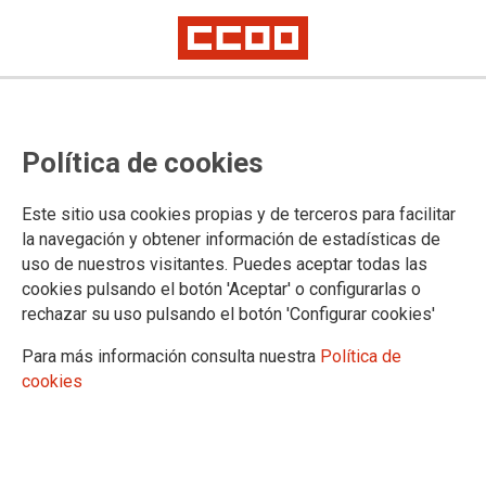
Actualización de nóminas y
Política de cookies
abonos de atrasos y Acción Social
El Ministerio ha abonado en la nómina de noviembre los atrasos desde
Este sitio usa cookies propias y de terceros para facilitar
enero a octubre de 2022 tras el Acuerdo firmado por CCOO y UGT con
la navegación y obtener información de estadísticas de
Función Pública para todo el sector público.
uso de nuestros visitantes. Puedes aceptar todas las
También va incluido el abono de la Acción Social 2022 a todas aquellas
personas que les ha sido concedida.
cookies pulsando el botón 'Aceptar' o configurarlas o
rechazar su uso pulsando el botón 'Configurar cookies'
Estos atrasos suponen un mínimo de 350€ para Gestión/TEL,
mínimo de 300€ para Tramitación/Ayud.Lab. y mínimo de
Para más información consulta nuestra
Política de
270€ para Auxilio Judicial, sin contar trienios, ni
cookies
complementos superiores a los genéricos.
23/11/2022.
TEMAS