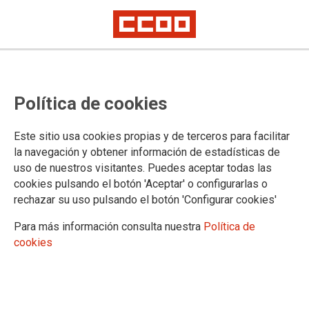
Procedimiento para el
Política de cookies
reconocimiento de derechos por
accidentes de trabajo y
Este sitio usa cookies propias y de terceros para facilitar
enfermedades profesionales en
la navegación y obtener información de estadísticas de
uso de nuestros visitantes. Puedes aceptar todas las
MUGEJU
cookies pulsando el botón 'Aceptar' o configurarlas o
rechazar su uso pulsando el botón 'Configurar cookies'
Publicado en el BOE de 4 de noviembre de 2022
Para más información consulta nuestra
Política de
cookies
04/11/2022.
TEMAS
Mugeju
Salud Laboral