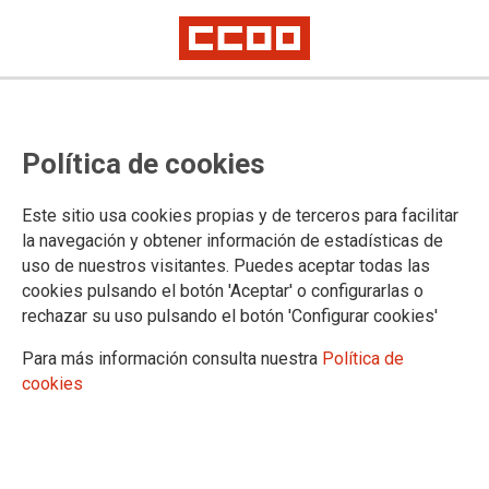
Solicitud de CCOO de nuevo plazo
Política de cookies
de alegaciones a la plantilla de
Gestión, promoción interna
Este sitio usa cookies propias y de terceros para facilitar
la navegación y obtener información de estadísticas de
CCOO reclama un nuevo plazo de alegaciones a la plantilla de
uso de nuestros visitantes. Puedes aceptar todas las
respuestas de Gestión, Promoción Interna
cookies pulsando el botón 'Aceptar' o configurarlas o
La rectificación por error de una de las respuesta correctas
rechazar su uso pulsando el botón 'Configurar cookies'
exige este nuevo plazo al no haber podido hacerse
alegaciones a la nueva respuesta correcta que propone el
Para más información consulta nuestra
Política de
Tribunal
cookies
28/10/2022.
TEMAS
Oposiciones