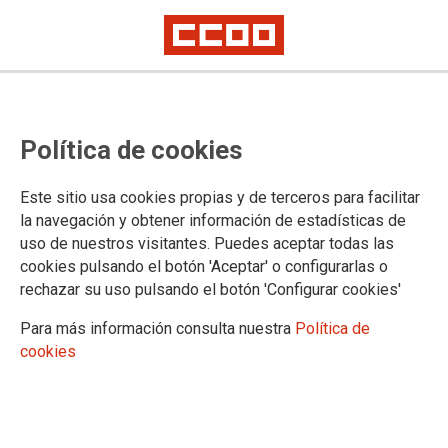
Letrados/as de la Administración
Política de cookies
de Justicia: resolución de la
convocatoria para provisión de
Este sitio usa cookies propias y de terceros para facilitar
puestos de Secretarios/as
la navegación y obtener información de estadísticas de
uso de nuestros visitantes. Puedes aceptar todas las
Coordinadores/as Provinciales por
cookies pulsando el botón 'Aceptar' o configurarlas o
libre designación
rechazar su uso pulsando el botón 'Configurar cookies'
Para más información consulta nuestra
Política de
cookies
Publicado en el BOE de 24 de septiembre de 2022
24/09/2022.
TEMAS
Concursos
Letrados de la Adm. de Justicia