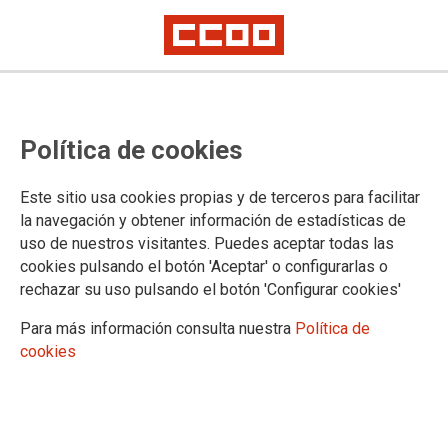
EUSKADI: Apertura de las bolsas
Política de cookies
de trabajo de la Administración de
Justicia en Euskadi
Este sitio usa cookies propias y de terceros para facilitar
la navegación y obtener información de estadísticas de
uso de nuestros visitantes. Puedes aceptar todas las
En el día de hoy se ha publicado en el BOPV la resolución
cookies pulsando el botón 'Aceptar' o configurarlas o
por la que se procede a la apertura de bolsas de trabajo para
rechazar su uso pulsando el botón 'Configurar cookies'
la cobertura de necesidades temporales de personal al
servicio de la Administración de Justicia en la Comunidad
Para más información consulta nuestra
Política de
Autónoma de Euskadi
cookies
02/09/2022.
TEMAS
Personal Interino